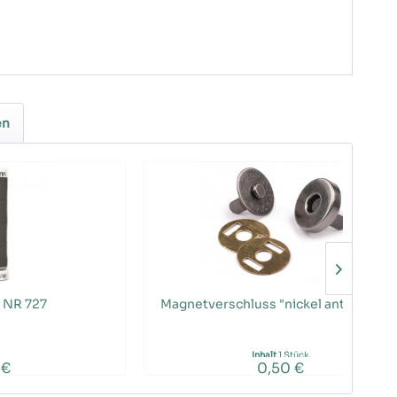
en
 NR 727
Magnetverschluss "nickel antik" 14m
Inhalt
1 Stück
 €
0,50 €