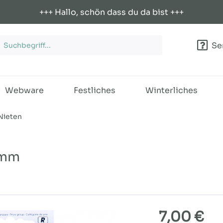
+++ Hallo, schön dass du da bist +++
Ser
Webware
Festliches
Winterliches
Nieten
9mm
7,00 €