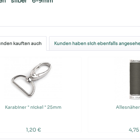
n " silber " 6-9mm"
nden kauften auch
Kunden haben sich ebenfalls angeseh
Karabiner " nickel " 25mm
Allesnäher
1,20 €
4,75