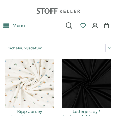
Menü
Ripp Jersey
Lederjersey /