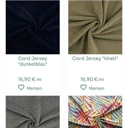
Cord Jersey
Cord Jersey "khaki"
"dunkelblau"
16,90 €
16,90 €
/m
/m
Merken
Merken