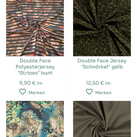
Double Face
Double Face Jersey
Polyesterjersey
"Schnörkel" gelb
"Stripes" bunt
9,90 €
12,50 €
/m
/m
Merken
Merken