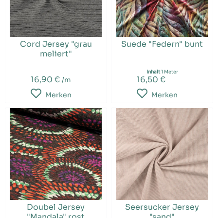
Cord Jersey "grau
Suede "Federn" bunt
meliert"
Inhalt
1 Meter
16,90 €
16,50 €
/m
Merken
Merken
Doubel Jersey
Seersucker Jersey
"Mandala" rost
"sand"