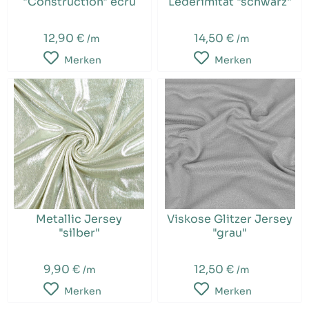
"Construction" ecrü
Lederimitat "schwarz"
12,90 €
14,50 €
/m
/m
Merken
Merken
Metallic Jersey
Viskose Glitzer Jersey
"silber"
"grau"
9,90 €
12,50 €
/m
/m
Merken
Merken