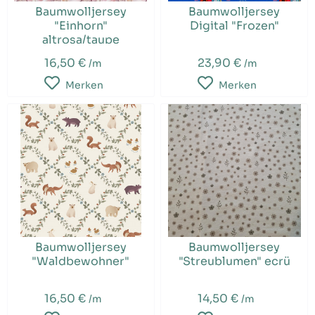
Baumwolljersey
Baumwolljersey
"Einhorn"
Digital "Frozen"
altrosa/taupe
16,50 €
23,90 €
/m
/m
Merken
Merken
Baumwolljersey
Baumwolljersey
"Waldbewohner"
"Streublumen" ecrü
16,50 €
14,50 €
/m
/m