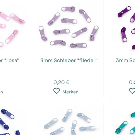
r "rosa"
3mm Schieber "flieder"
3mm Sch
0,20 €
0,
en
Merken