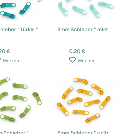
ieber " türkis "
3mm Schieber " mint "
20 €
0,20 €
Merken
Merken
 Schieber "
3mm Schieber " gelb "