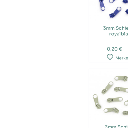
3mm Schie
royalbla
0,20 €
Merk
3mm Schi