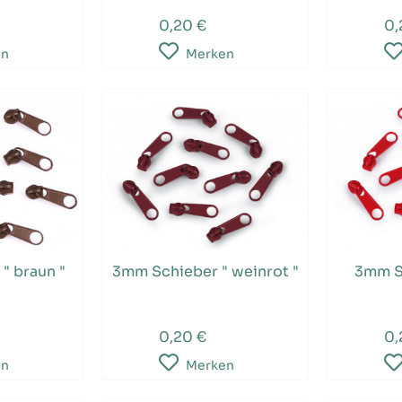
0,20 €
0,
en
Merken
" braun "
3mm Schieber " weinrot "
3mm Sc
0,20 €
0,
en
Merken