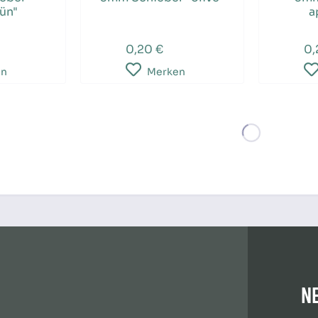
rün"
a
0,20 €
0,
en
Merken
N