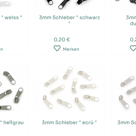
" weiss "
3mm Schieber " schwarz
3mm
"
du
0,20 €
0,
en
Merken
 hellgrau
3mm Schieber " ecrü "
3mm Sc