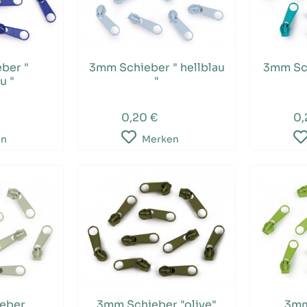
ber "
3mm Schieber " hellblau
3mm Sch
u "
"
0,20 €
0,
en
Merken
eber
3mm Schieber "olive"
3mm