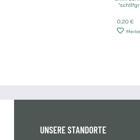
"schilfg
0,20 €
Merk
UNSERE STANDORTE