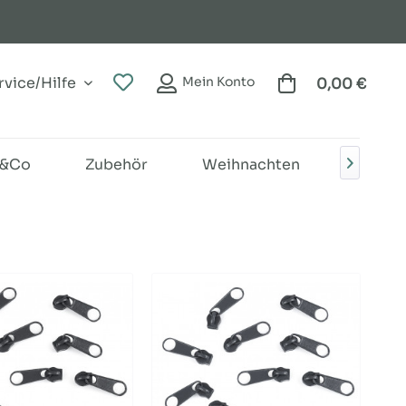
vice/Hilfe
Mein Konto
0,00 €
r&Co
Zubehör
Weihnachten
Nähga
