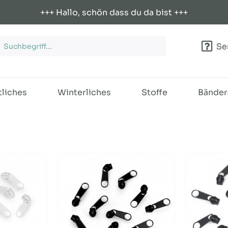
+++ Hallo, schön dass du da bist +++
Ser
tliches
Winterliches
Stoffe
Bände