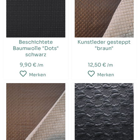
Beschichtete
Kunstleder gesteppt
Baumwolle "Dots"
"braun"
schwarz
9,90 €
12,50 €
/m
/m
Merken
Merken