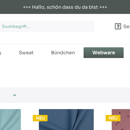
+++ Hallo, schön dass du da bist +++
Ser
y
Sweat
Bündchen
Webware
NEU
NEU