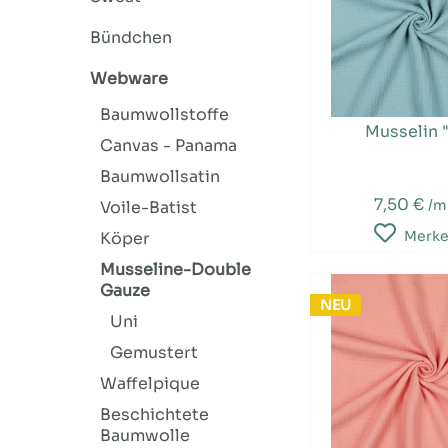
Bündchen
Webware
Baumwollstoffe
Musselin "
Canvas - Panama
Baumwollsatin
7,50 €
/m
Voile-Batist
Merk
Köper
Musseline-Double
Gauze
NEU
Uni
Gemustert
Waffelpique
Beschichtete
Baumwolle