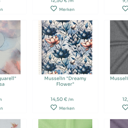
12,50 €
9,
m
/m
en
Merken
uarell"
Musselin "Dreamy
Musseli
sa
Flower"
14,50 €
12
m
/m
en
Merken