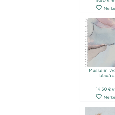
9,90 €
/
Merk
Musselin "Aq
blau/ro
14,50 €
/
Merk