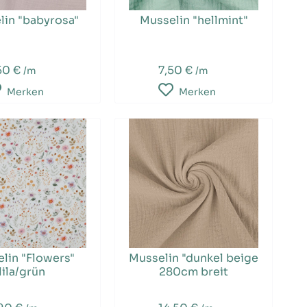
lin "babyrosa"
Musselin "hellmint"
50 €
7,50 €
/m
/m
Merken
Merken
lin "Flowers"
Musselin "dunkel beige
lila/grün
280cm breit