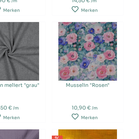
90 €
14,50 €
/m
/m
Merken
Merken
n meliert "grau"
Musselin "Rosen"
,50 €
10,90 €
/m
/m
Merken
Merken