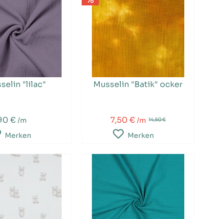
selin "lilac"
Musselin "Batik" ocker
90 €
7,50 €
/m
/m
14,50 €
Merken
Merken