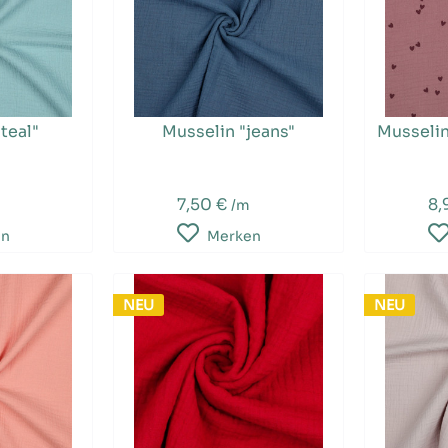
teal"
Musselin "jeans"
Musseli
7,50 €
8,
/m
en
Merken
NEU
NEU