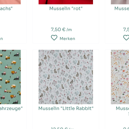
lachs"
Musselin "rot"
Musse
7,50 €
7,
/m
en
Merken
ahrzeuge"
Musselin "Little Rabbit"
Musse