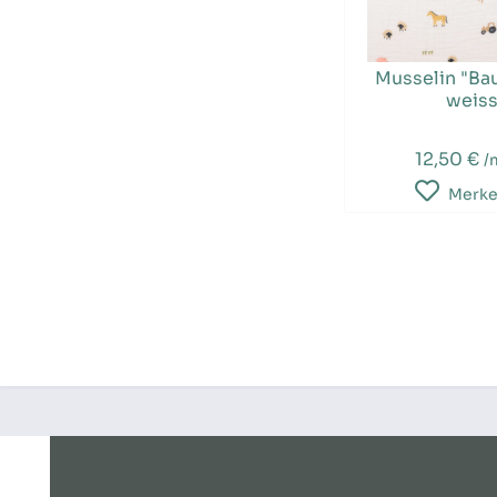
Musselin "Ba
weis
12,50 €
/
Merk