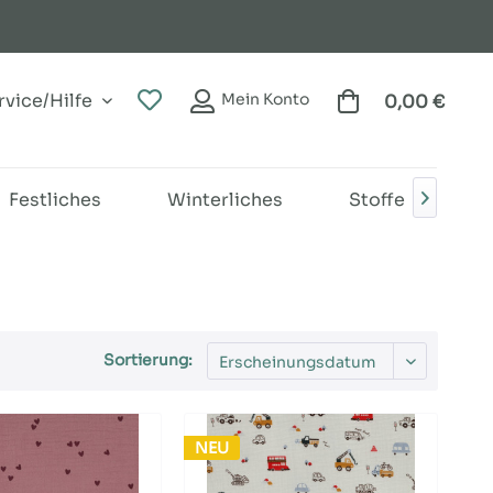
vice/Hilfe
Mein Konto
0,00 €
Festliches
Winterliches
Stoffe
B

Sortierung:
NEU