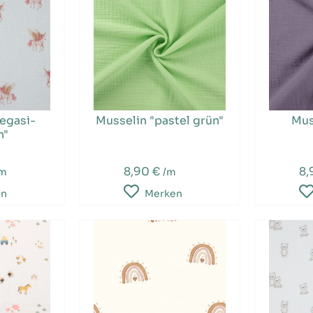
egasi-
Musselin "pastel grün"
Mus
n"
8,90 €
8,
/m
/m
en
Merken