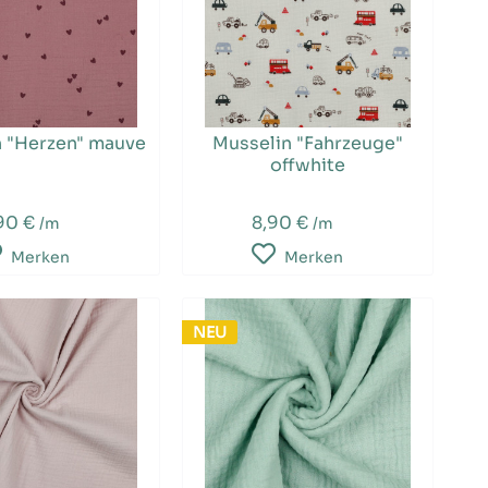
n "Herzen" mauve
Musselin "Fahrzeuge"
offwhite
90 €
8,90 €
/m
/m
Merken
Merken
NEU