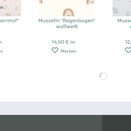
uernhof"
Musselin "Regenbogen"
Musse
s
wollweiß
14,50 €
12
m
/m
en
Merken