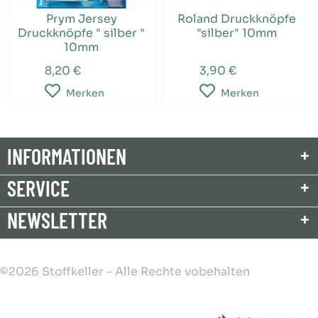
Prym Jersey
Roland Druckknöpfe
Druckknöpfe " silber "
"silber" 10mm
10mm
8,20 €
3,90 €
Merken
Merken
INFORMATIONEN
SERVICE
NEWSLETTER
©2026 Stoffkeller – Alle Rechte vobehalten