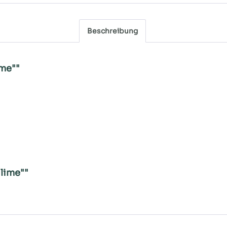
Beschreibung
ime""
lime""