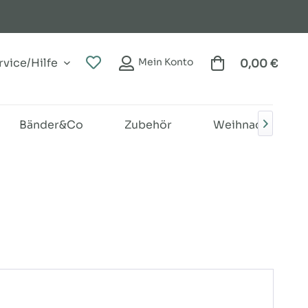
vice/Hilfe
Mein Konto
0,00 €
Bänder&Co
Zubehör
Weihnachten
