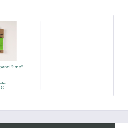
band "lime"
eter
 €