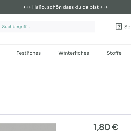
+++ Hallo, schön dass du da bist +++
Ser
Festliches
Winterliches
Stoffe
1,80 €