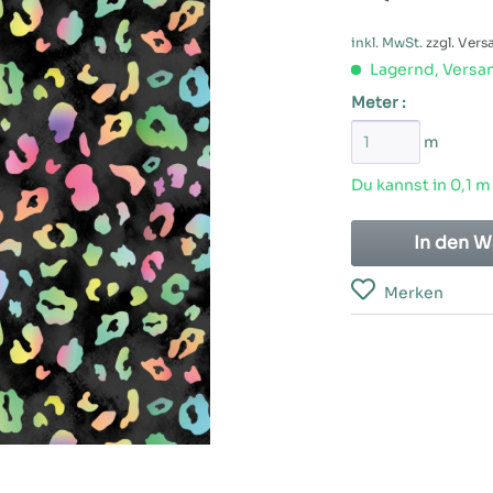
inkl. MwSt.
zzgl. Ver
Lagernd, Versan
Meter :
m
Du kannst in 0,1 m
In den
W
Merken