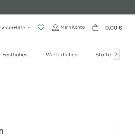
vice/Hilfe
Mein Konto
0,00 €
Festliches
Winterliches
Stoffe
B

m