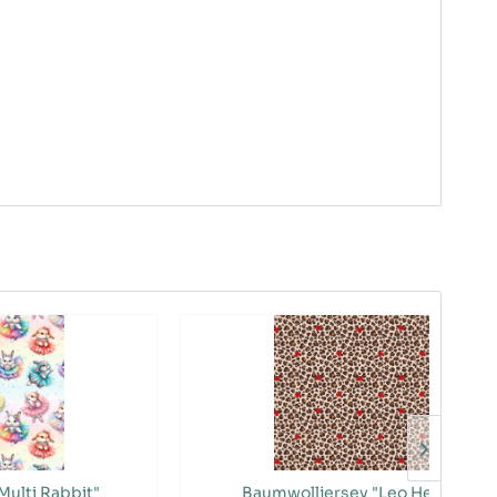
Multi Rabbit"
Baumwolljersey "Leo Heart"