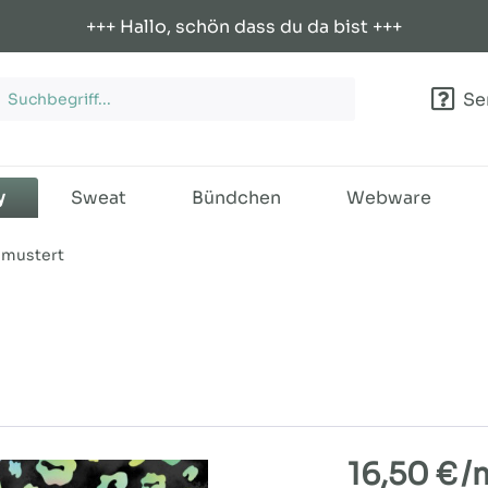
+++ Hallo, schön dass du da bist +++
Ser
y
Sweat
Bündchen
Webware
mustert
16,50 €
/