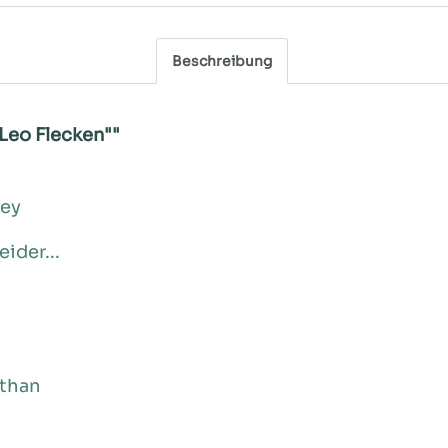
Beschreibung
Leo Flecken""
sey
eider...
sthan