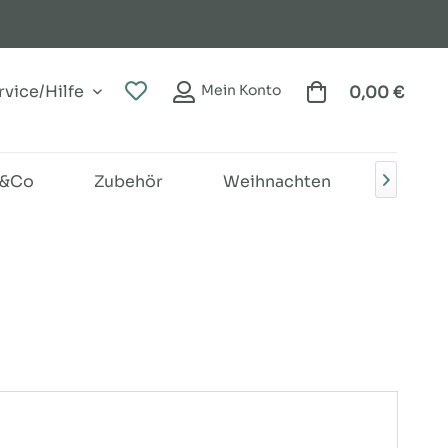
vice/Hilfe
Mein Konto
0,00 €
r&Co
Zubehör
Weihnachten
Nähga
