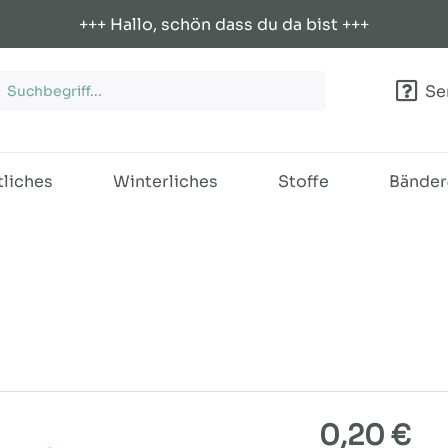
+++ Hallo, schön dass du da bist +++
Ser
tliches
Winterliches
Stoffe
Bände
0,20 €