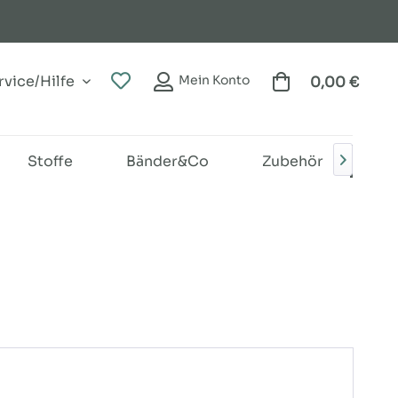
vice/Hilfe
Mein Konto
0,00 €
Stoffe
Bänder&Co
Zubehör
We

m