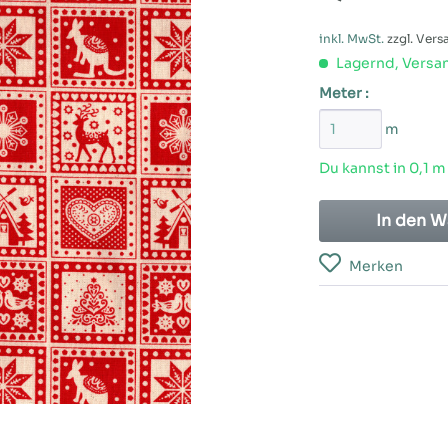
inkl. MwSt.
zzgl. Ver
Lagernd, Versan
Meter :
m
Du kannst in 0,1 m
In den
W
Merken