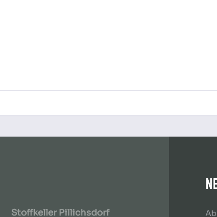
N
Stoffkeller Pillichsdorf
Ab