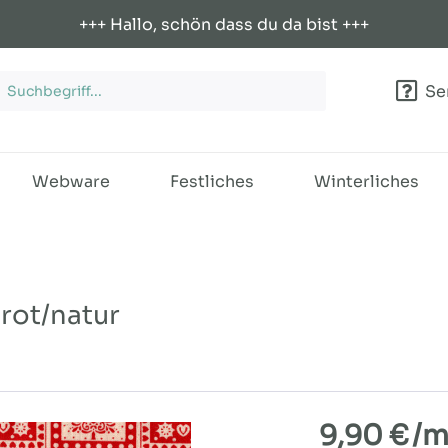
+++ Hallo, schön dass du da bist +++
Ser
Webware
Festliches
Winterliches
rot/natur
9,90 €
/