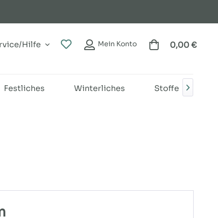
vice/Hilfe
Mein Konto
0,00 €
Festliches
Winterliches
Stoffe
B

m