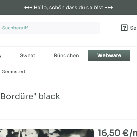
+++ Hallo, schön dass du da bist +++
Ser
y
Sweat
Bündchen
Webware
Gemustert
 Bordüre" black
16,50 €
/