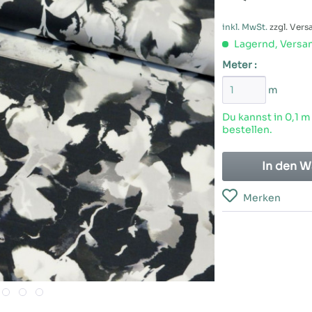
inkl. MwSt.
zzgl. Ver
Lagernd, Versan
Meter :
m
Du kannst in 0,1 m
bestellen.
In den
W
Merken