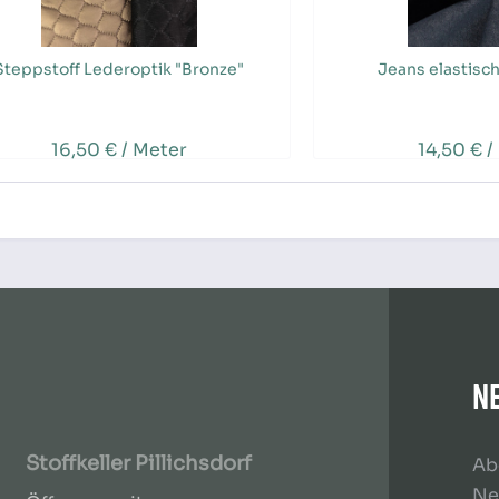
Steppstoff Lederoptik "Bronze"
Jeans elastisch
16,50 € / Meter
14,50 € /
N
Stoffkeller Pillichsdorf
Ab
Ne