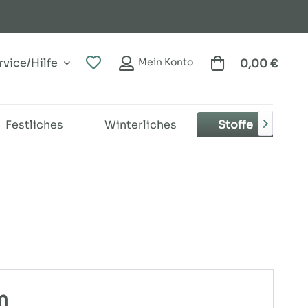
vice/Hilfe
Mein Konto
0,00 €
Festliches
Winterliches
Stoffe
B

m