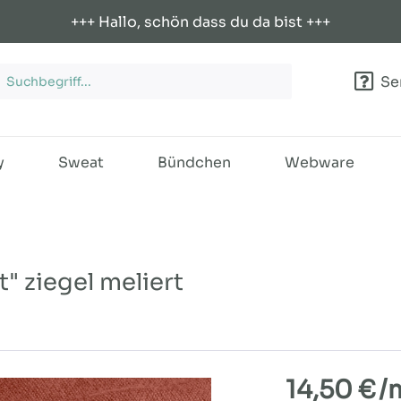
+++ Hallo, schön dass du da bist +++
Ser
y
Sweat
Bündchen
Webware
" ziegel meliert
14,50 €
/