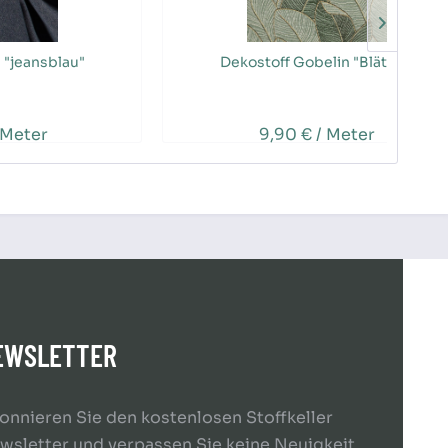
 "jeansblau"
Dekostoff Gobelin "Blätter"
 Meter
9,90 € / Meter
EWSLETTER
onnieren Sie den kostenlosen Stoffkeller
wsletter und verpassen Sie keine Neuigkeit