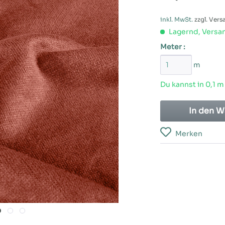
inkl. MwSt.
zzgl. Ver
Lagernd, Versan
Meter :
m
Du kannst in 0,1 m
In den
W
Merken