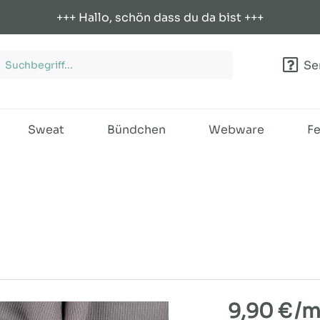
+++ Hallo, schön dass du da bist +++
Ser
Sweat
Bündchen
Webware
Fe
9,90 €
/