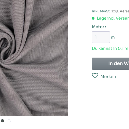
inkl. MwSt.
zzgl. Ver
Lagernd, Versan
Meter :
m
Du kannst in 0,1 m
In den
W
Merken