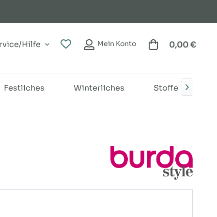
vice/Hilfe
Mein Konto
0,00 €
Festliches
Winterliches
Stoffe
B
