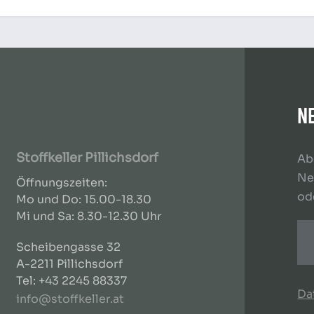
N
Stoffkeller Pillichsdorf
Ab
Ne
Öffnungszeiten:
od
Mo und Do: 15.00-18.30
Mi und Sa: 8.30-12.30 Uhr
Scheibengasse 32
A-2211 Pillichsdorf
Tel: +43 2245 88337
Da
info@stoffkeller.at