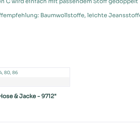
n C wird einfach mit passendem Stoff gedoppelt
fempfehlung: Baumwollstoffe, leichte Jeansstoff
4, 80, 86
 Hose & Jacke - 9712"