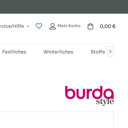
vice/Hilfe
Mein Konto
0,00 €
Festliches
Winterliches
Stoffe
B
