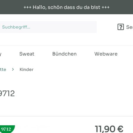
+++ Hallo, schön dass du da bist +++
Ser
y
Sweat
Bündchen
Webware
tte
Kinder
9712
11,90 €