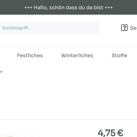
+++ Hallo, schön dass du da bist +++
Ser
Festliches
Winterliches
Stoffe
er
4,75 €