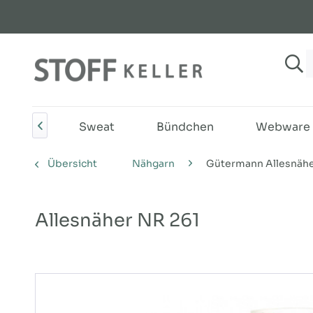
Jersey
Sweat
Bündchen
Webware

Übersicht
Nähgarn
Gütermann Allesnäh
Allesnäher NR 261