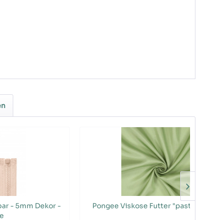
en
bar - 5mm Dekor -
Pongee Viskose Futter "pastellmint"
e