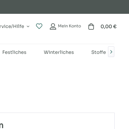
vice/Hilfe
Mein Konto
0,00 €
Festliches
Winterliches
Stoffe
B

m