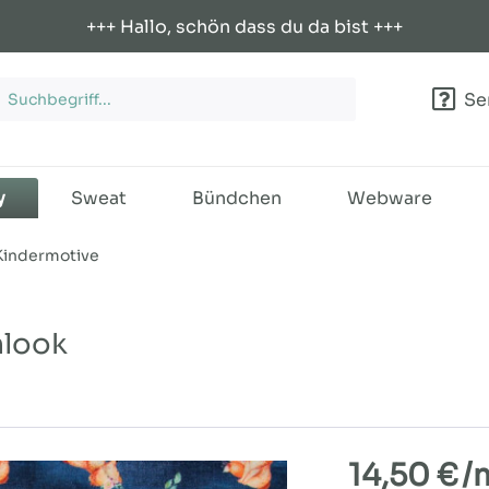
+++ Hallo, schön dass du da bist +++
Ser
y
Sweat
Bündchen
Webware
Kindermotive
mlook
14,50 €
/