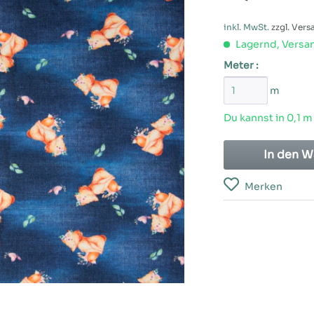
inkl. MwSt.
zzgl. Ver
Lagernd, Versan
Meter :
m
Du kannst in 0,1 m
In den
W
Merken