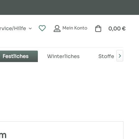
vice/Hilfe
Mein Konto
0,00 €
Festliches
Winterliches
Stoffe
B

/m