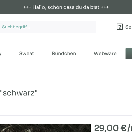
+++ Hallo, schön dass du da bist +++
Ser
y
Sweat
Bündchen
Webware
 "schwarz"
29,00 €