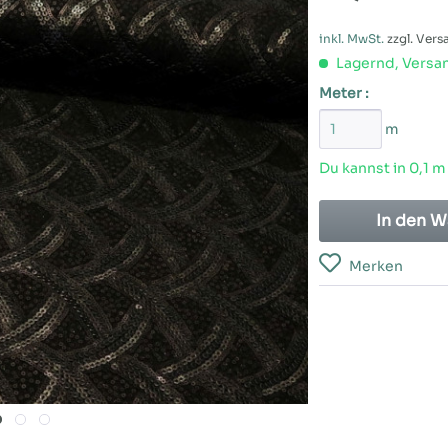
inkl. MwSt.
zzgl. Ver
Lagernd, Versan
Meter :
m
Du kannst in 0,1 m
In den
W
Merken