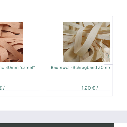
nd 30mm "camel"
Baumwoll-Schrägband 30mm "vanilie
€ /
1,20 € /