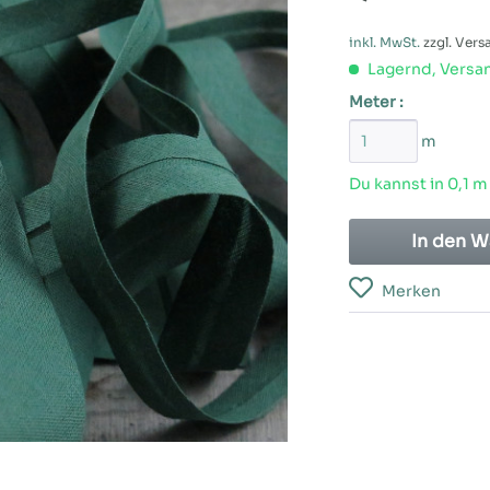
inkl. MwSt.
zzgl. Ver
Lagernd, Versan
Meter :
m
Du kannst in 0,1 m
In den
W
Merken