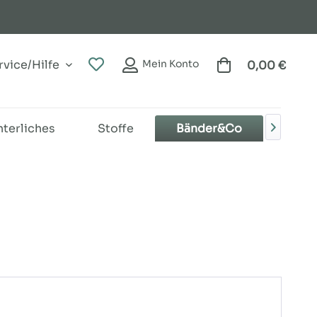
vice/Hilfe
Mein Konto
0,00 €
terliches
Stoffe
Bänder&Co
Zube
