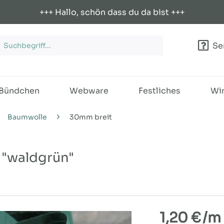
+++ Hallo, schön dass du da bist +++
Ser
Bündchen
Webware
Festliches
Win
Baumwolle
30mm breit
"waldgrün"
1,20 €
/m