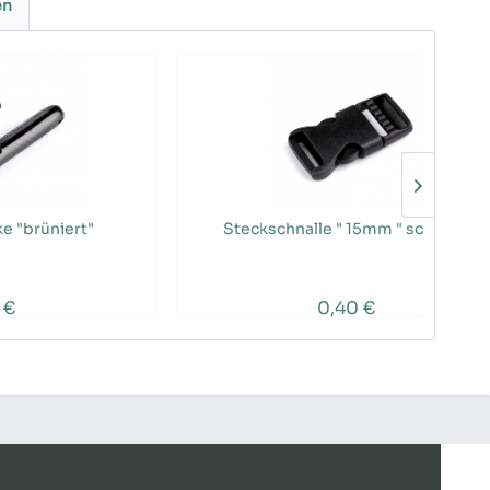
en
e "brüniert"
Steckschnalle " 15mm " schwarz
 €
0,40 €