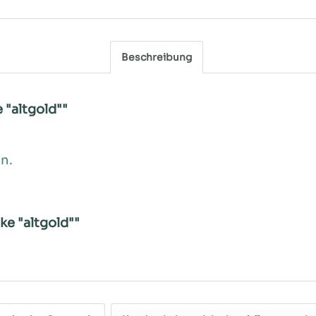
Beschreibung
"altgold""
n.
ke "altgold""