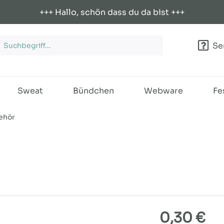
+++ Hallo, schön dass du da bist +++
Ser
Sweat
Bündchen
Webware
Fe
ehör
0,30 €