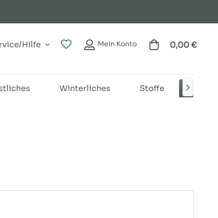
vice/Hilfe
Mein Konto
0,00 €
stliches
Winterliches
Stoffe
Bänd
