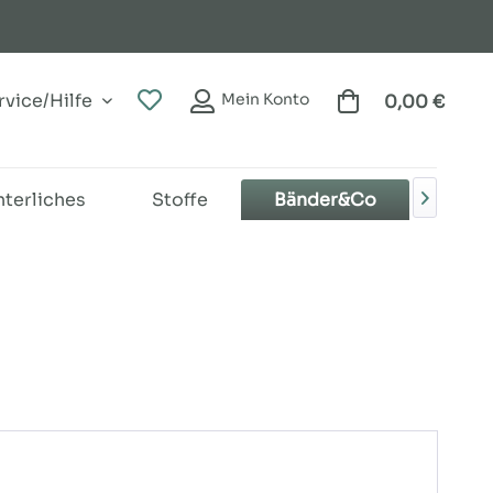
vice/Hilfe
Mein Konto
0,00 €
terliches
Stoffe
Bänder&Co
Zube
